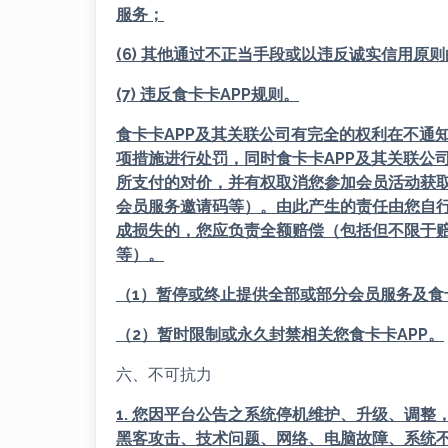
服务；
(6) 其他通过不正当手段或以违反诚实信用原
(7) 违反
食
卡卡APP
规则。
食
卡卡APP
及其关联公司有完全的权利在不通
项措施进行处罚，同时
食
卡卡APP
及其关联公
所支付的对价，并有权取消您参加会员活动获
会员服务邀请码等）。由此产生的责任由您自
成损失的，您应负责全额赔偿（包括但不限于
等）。
（1）暂停或终止提供全部或部分会员服务及
食
（2）暂时限制或永久封禁相关您
食
卡卡APP
。
六、不可抗力
1. 您因平台公告之系统停机维护、升级、调
黑客攻击、技术问题、网络、电脑故障、系统