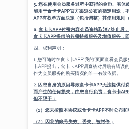
5.
您在使用会员服务过程中获得的金币、实体
能用于
食卡卡APP
官方渠道公布的指定用途，
APP
有权单方面决定（包括调整）其使用规则
6.
食卡卡APP
付费内容会员资格取消/终止后
食卡卡APP
提供的各项特权服务及增值服务，
四、权利声明：
1. 您可随时在食卡卡APP“我的”页面查看
卡APP提出，食卡卡APP调查核对后确有错误
作为会员服务的购买情况的唯一有效依据。
2.
因您自身的原因导致食
卡卡APP
无法提供付
而产生的任何损失，由您自行负责，
食
卡卡AP
但不限于：
（1）您未按照本协议或
食
卡卡APP
不时公布和
（2）因您的账号失效、丢失、被封停；