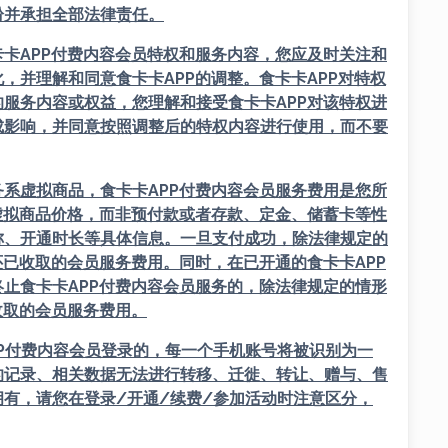
纷并承担全部法律责任。
卡APP
付费内容会员特权和服务内容，您应及时关注和
化，并理解和同意
食卡卡APP
的调整。
食卡卡APP
对特权
的服务内容或权益，您理解和接受
食卡卡APP
对该特权进
成影响，并同意按照调整后的特权内容进行使用，而不要
务系虚拟商品，
食卡卡APP
付费内容会员服务费用是您所
虚拟商品价格，而非预付款或者存款、定金、储蓄卡等性
称、开通时长等具体信息。一旦支付成功，除法律规定的
还已收取的会员服务费用。同时，在已开通的
食卡卡APP
终止
食卡卡APP
付费内容会员服务的，除法律规定的情形
收取的会员服务费用。
P
付费内容会员登录的，每一个手机账号将被识别为一
的记录、相关数据无法进行转移、迁徙、转让、赠与、售
有，请您在登录/开通/续费/参加活动时注意区分，