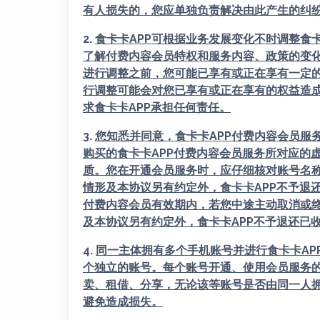
有人损失的，您应单独负责解决由此产生的纠
2.
食卡卡APP
可根据业务发展变化不时调整
食卡
了解付费内容会员特权和服务内容、政策的变
进行调整之前，您可能已享有或正在享有一定
行调整可能会对您已享有或正在享有的权益造
求
食卡卡APP
承担任何责任。
3.
您知悉并同意，
食卡卡APP
付费内容会员服
购买的
食卡卡APP
付费内容会员服务所对应的
质。您在开通会员服务时，应仔细核对账号名
情形及本协议另有约定外，
食卡卡APP
不予退
付费内容会员有效期内，若您中途主动取消或
及本协议另有约定外，
食卡卡APP
不予退还已
4.
同一主体拥有多个手机账号并进行
食卡卡AP
个独立的账号。每个账号开通、使用会员服务
卖、租借、分享，无论该等账号是否由同一人拥
避免造成损失。