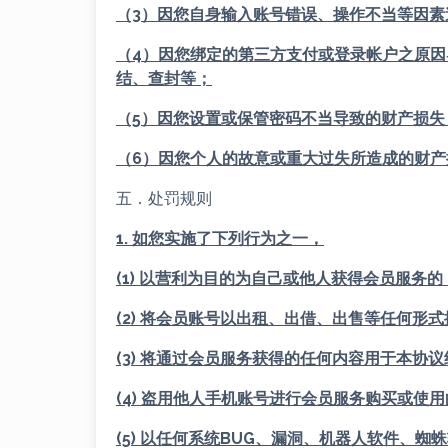
（3）因您自身输入账号错误、操作不当等因
（4）因您绑定的第三方支付或登录帐户之原
结、查封等；
（5）因您设置或保管密码不当导致的财产损失
（6）因您个人的故意或重大过失所造成的财产
五．处罚规则
1. 如您实施了下列行为之一，
(1) 以营利为目的为自己或他人获得会员服务的
(2) 将会员账号以出租、出借、出售等任何形
(3) 将通过会员服务获得的任何内容用于本协
(4) 盗用他人手机账号进行会员服务购买或使
(5) 以任何系统BUG、漏洞、机器人软件、