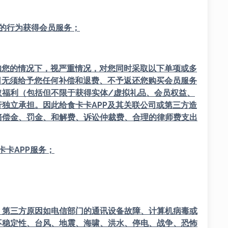
则的行为获得会员服务；
知您的情况下，视严重情况，对您同时采取以下单项或多
司无须给予您任何补偿和退费、不予返还您购买会员服务
取福利（包括但不限于获得实体/虚拟礼品、会员权益、
行独立承担。因此给
食
卡卡APP
及其关联公司或第三方造
赔偿金、罚金、和解费、诉讼仲裁费、合理的律师费支出
卡卡APP
服务；
整，第三方原因如电信部门的通讯设备故障、计算机病毒或
不稳定性、台风、地震、海啸、洪水、停电、战争、恐怖